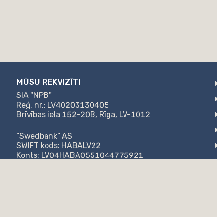
MŪSU REKVIZĪTI
SIA "NPB"
Reģ. nr.: LV40203130405
Brīvības iela 152-20B, Rīga, LV-1012
“Swedbank” AS
SWIFT kods: HABALV22
Konts: LV04HABA0551044775921
AS "Citadele banka"
SWIFT kods: PARXLV22
Konts: LV57PARX0020871947777