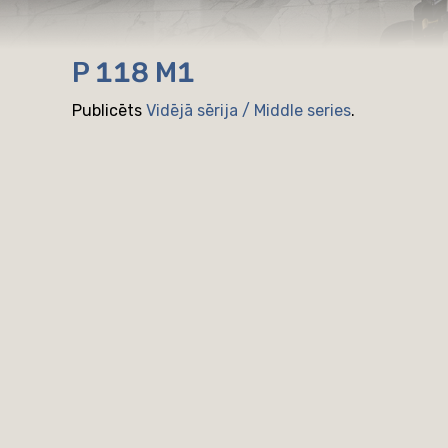
P 118 M1
Publicēts
Vidējā sērija / Middle series
.