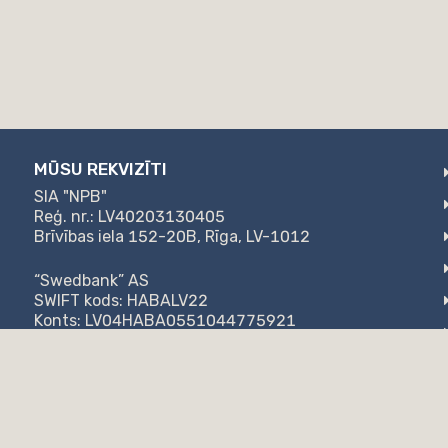
MŪSU REKVIZĪTI
SIA "NPB"
Reģ. nr.: LV40203130405
Brīvības iela 152-20B, Rīga, LV-1012
“Swedbank” AS
SWIFT kods: HABALV22
Konts: LV04HABA0551044775921
AS "Citadele banka"
SWIFT kods: PARXLV22
Konts: LV57PARX0020871947777