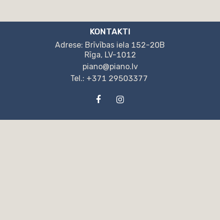
KONTAKTI
Adrese: Brīvības iela 152-20B
Rīga, LV-1012
piano@piano.lv
Tel.: +371 29503377
MŪSU REKVIZĪTI
SIA "NPB"
Reģ. nr.: LV40203130405
Brīvības iela 152-20B, Rīga, LV-1012
“Swedbank” AS
SWIFT kods: HABALV22
Konts: LV04HABA0551044775921