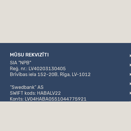
MŪSU REKVIZĪTI
SIA "NPB"
Reģ. nr.: LV40203130405
Brīvības iela 152-20B, Rīga, LV-1012
“Swedbank” AS
SWIFT kods: HABALV22
Konts: LV04HABA0551044775921
AS "Citadele banka"
SWIFT kods: PARXLV22
Konts: LV57PARX0020871947777