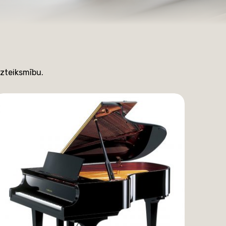
izteiksmību.