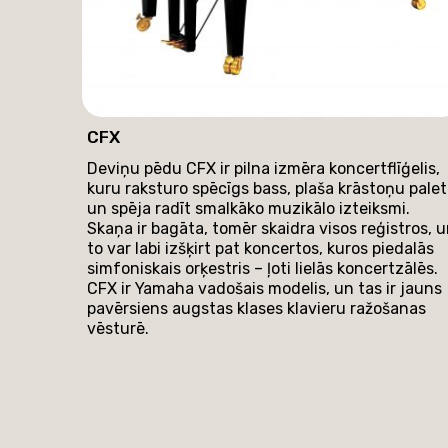
CFX
Deviņu pēdu CFX ir pilna izmēra koncertflīģelis,
kuru raksturo spēcīgs bass, plaša krāstoņu pale
un spēja radīt smalkāko muzikālo izteiksmi.
Skaņa ir bagāta, tomēr skaidra visos reģistros, 
to var labi izšķirt pat koncertos, kuros piedalās
simfoniskais orķestris – ļoti lielās koncertzālēs.
CFX ir Yamaha vadošais modelis, un tas ir jauns
pavērsiens augstas klases klavieru ražošanas
vēsturē.