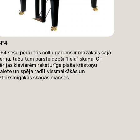
CF4
F4 sešu pēdu trīs collu garums ir mazākais šajā
ērijā, taču tām pārsteidzoši “liela” skaņa. CF
ērijas klavierēm raksturīga plaša krāstoņu
alete un spēja radīt vissmalkākās un
zteiksmīgākās skaņas nianses.