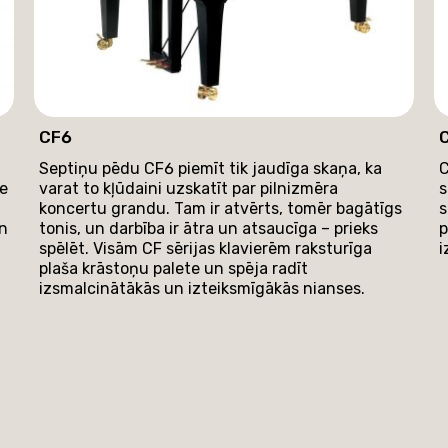
CF6
Septiņu pēdu CF6 piemīt tik jaudīga skaņa, ka
C
te
varat to kļūdaini uzskatīt par pilnizmēra
s
koncertu grandu. Tam ir atvērts, tomēr bagātīgs
s
un
tonis, un darbība ir ātra un atsaucīga – prieks
p
spēlēt. Visām CF sērijas klavierēm raksturīga
i
plaša krāstoņu palete un spēja radīt
izsmalcinātākās un izteiksmīgākās nianses.