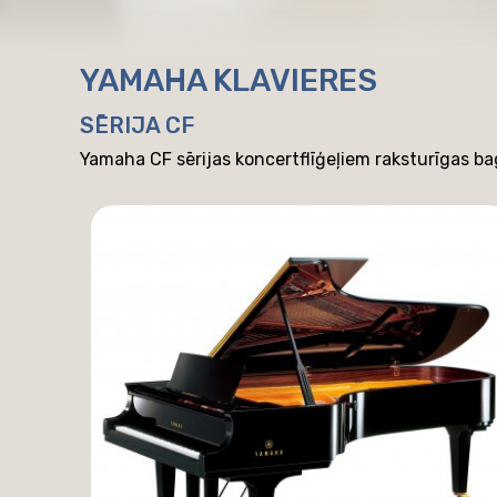
YAMAHA KLAVIERES
SĒRIJA CF
Yamaha CF sērijas koncertflīģeļiem raksturīgas b