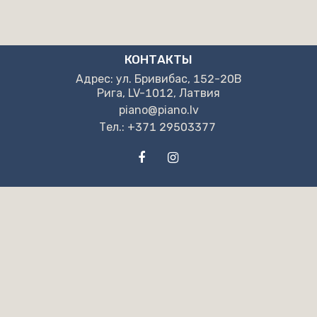
КОНТАКТЫ
Адрес: ул. Бривибас, 152-20B
Рига, LV-1012, Латвия
piano@piano.lv
Тел.: +371 29503377
НАШИ РЕКВИЗИТЫ
"NPB" OOO
Pег. но. LV40203130405
Адрес: ул. Бривибас, 152-20B
Рига, LV-1012, Латвия
“Swedbank” AS