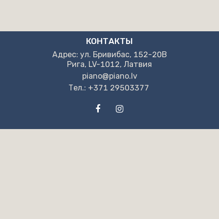
КОНТАКТЫ
Адрес: ул. Бривибас, 152-20B
Рига, LV-1012, Латвия
piano@piano.lv
Тел.: +371 29503377
НАШИ РЕКВИЗИТЫ
"NPB" OOO
Pег. но. LV40203130405
Адрес: ул. Бривибас, 152-20B
Рига, LV-1012, Латвия
“Swedbank” AS