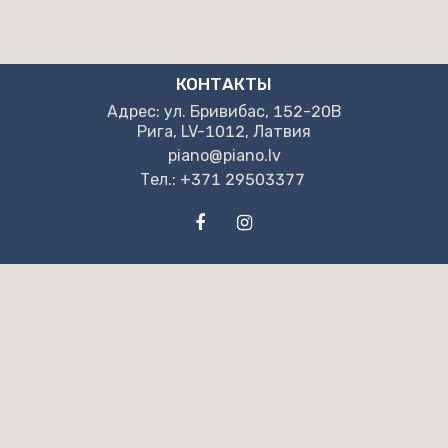
КОНТАКТЫ
Адрес: ул. Бривибас, 152-20B
Рига, LV-1012, Латвия
piano@piano.lv
Тел.: +371 29503377
НАШИ РЕКВИЗИТЫ
"NPB" OOO
Pег. но. LV40203130405
Адрес: ул. Бривибас, 152-20B
Рига, LV-1012, Латвия
“Swedbank” AS