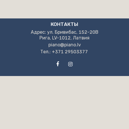
КОНТАКТЫ
Адрес: ул. Бривибас, 152-20B
Рига, LV-1012, Латвия
piano@piano.lv
Тел.: +371 29503377
НАШИ РЕКВИЗИТЫ
"NPB" OOO
Pег. но. LV40203130405
Адрес: ул. Бривибас, 152-20B
Рига, LV-1012, Латвия
“Swedbank” AS